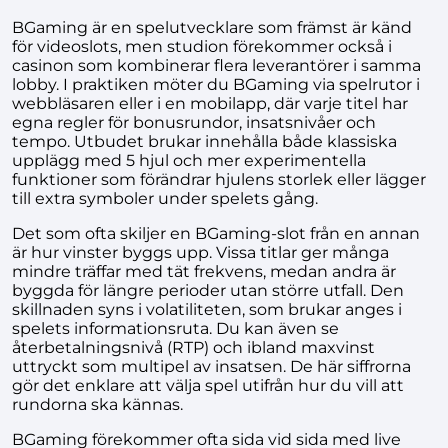
BGaming är en spelutvecklare som främst är känd
för videoslots, men studion förekommer också i
casinon som kombinerar flera leverantörer i samma
lobby. I praktiken möter du BGaming via spelrutor i
webbläsaren eller i en mobilapp, där varje titel har
egna regler för bonusrundor, insatsnivåer och
tempo. Utbudet brukar innehålla både klassiska
upplägg med 5 hjul och mer experimentella
funktioner som förändrar hjulens storlek eller lägger
till extra symboler under spelets gång.
Det som ofta skiljer en BGaming-slot från en annan
är hur vinster byggs upp. Vissa titlar ger många
mindre träffar med tät frekvens, medan andra är
byggda för längre perioder utan större utfall. Den
skillnaden syns i volatiliteten, som brukar anges i
spelets informationsruta. Du kan även se
återbetalningsnivå (RTP) och ibland maxvinst
uttryckt som multipel av insatsen. De här siffrorna
gör det enklare att välja spel utifrån hur du vill att
rundorna ska kännas.
BGaming förekommer ofta sida vid sida med live