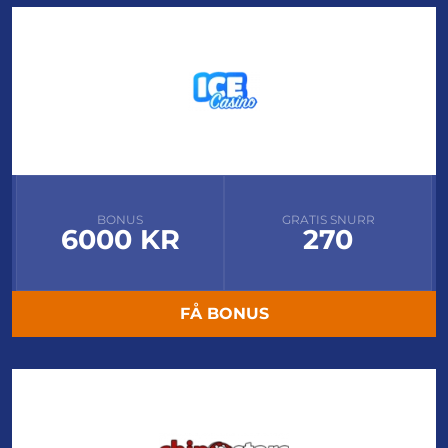
BONUS
GRATIS SNURR
6000 KR
270
FÅ BONUS