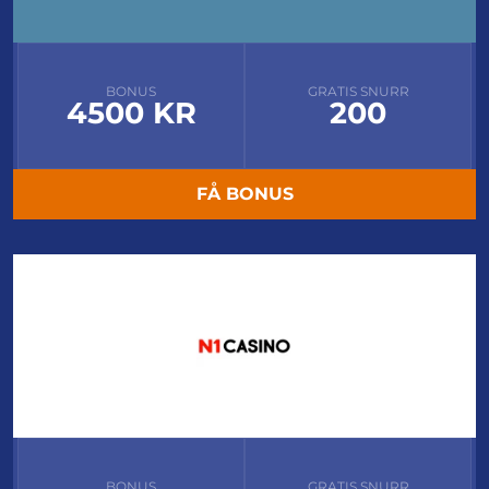
BONUS
GRATIS SNURR
4500 KR
200
FÅ BONUS
BONUS
GRATIS SNURR