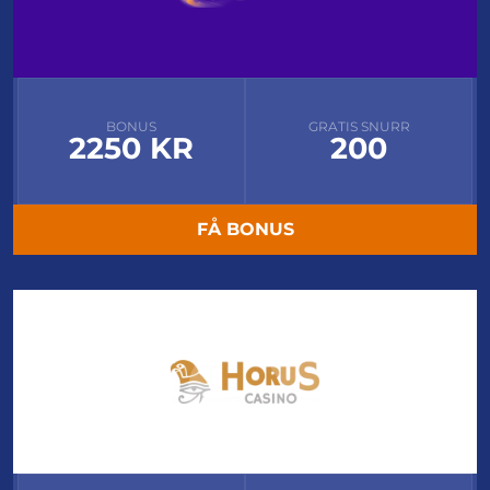
BONUS
GRATIS SNURR
2250 KR
200
FÅ BONUS