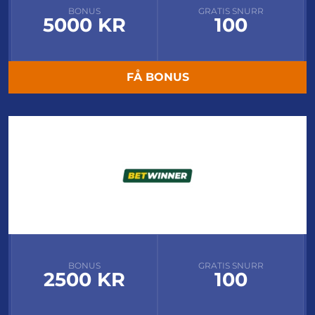
BONUS
GRATIS SNURR
5000 KR
100
FÅ BONUS
BONUS
GRATIS SNURR
2500 KR
100