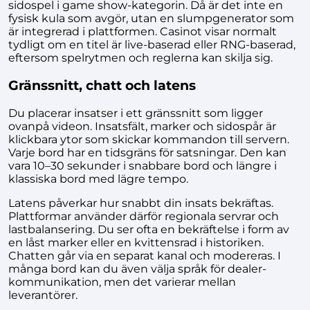
sidospel i game show-kategorin. Då är det inte en
fysisk kula som avgör, utan en slumpgenerator som
är integrerad i plattformen. Casinot visar normalt
tydligt om en titel är live-baserad eller RNG-baserad,
eftersom spelrytmen och reglerna kan skilja sig.
Gränssnitt, chatt och latens
Du placerar insatser i ett gränssnitt som ligger
ovanpå videon. Insatsfält, marker och sidospår är
klickbara ytor som skickar kommandon till servern.
Varje bord har en tidsgräns för satsningar. Den kan
vara 10–30 sekunder i snabbare bord och längre i
klassiska bord med lägre tempo.
Latens påverkar hur snabbt din insats bekräftas.
Plattformar använder därför regionala servrar och
lastbalansering. Du ser ofta en bekräftelse i form av
en låst marker eller en kvittensrad i historiken.
Chatten går via en separat kanal och modereras. I
många bord kan du även välja språk för dealer-
kommunikation, men det varierar mellan
leverantörer.