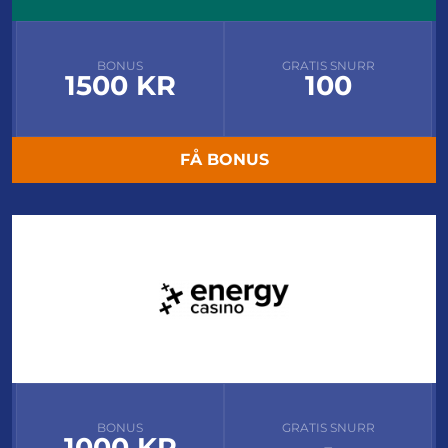
BONUS
GRATIS SNURR
1500 KR
100
FÅ BONUS
BONUS
GRATIS SNURR
1000 KR
-