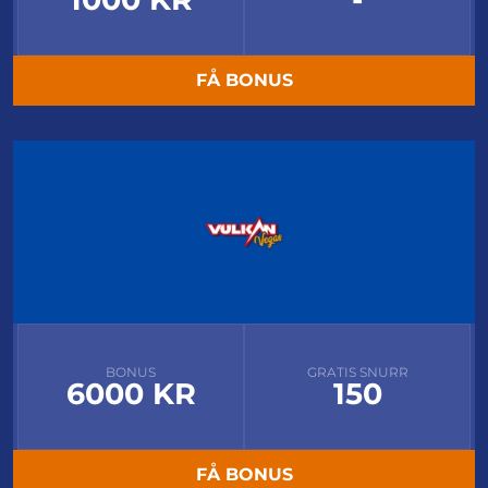
FÅ BONUS
BONUS
GRATIS SNURR
6000 KR
150
FÅ BONUS