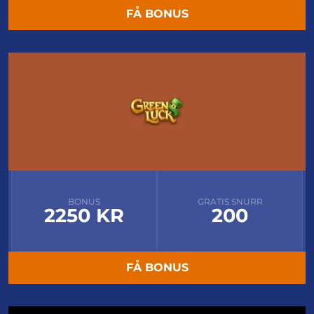
FÅ BONUS
BONUS
GRATIS SNURR
2250 KR
200
FÅ BONUS