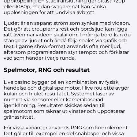
uppkoppling. En stabil anslutning ger oftast 720p
eller 1080p, medan svagare nät kan sänka
upplösningen för att undvika avbrott.
Ljudet är en separat ström som synkas med videon.
Det gör att croupierns röst och bordsljud kan ligga
rätt även när videon skalar om. I många bord kan du
stänga av ljudet och ändå följa spelet via grafik och
text. I game show-format används ofta mer ljud,
eftersom programledaren styr tempot och förklarar
vad som händer i varje runda.
Spelmotor, RNG och resultat
Live casino bygger på en kombination av fysisk
händelse och digital spelmotor. I live roulette avgör
kulan och hjulet resultatet. Systemet läser av
numret via sensorer eller kamerabaserad
igenkänning. Resultatet skickas sedan till
spelmotorn som räknar ut vinster och uppdaterar
gränssnittet.
För vissa varianter används RNG som komplement.
Det gäller till exempel en del snabbspel och vissa