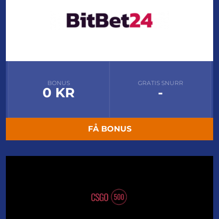
BONUS
GRATIS SNURR
0 KR
-
FÅ BONUS