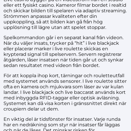
eller ett fysiskt casino. Kameror filmar bordet i realtid
och skickar bilden till spelaren via adaptiv streaming.
Strömmen anpassar kvaliteten efter din
uppkoppling, så att bilden kan gå från hög
upplösning till lägre utan att spelet stoppar.
Spelkommandon går i en separat kanal från videon.
När du väljer insats, trycker på “hit” i live blackjack
eller placerar marker i live roulette skickas en
krypterad signal till spelservern. Servern registrerar
åtgärden, låser insatsen när tiden går ut och synkar
sedan resultatet med videon från bordet.
För att koppla ihop kort, tärningar och rouletteutfall
med systemet används sensorer. I live roulette sitter
ofta en kamera och mjukvara som läser av var kulan
landar. I live blackjack och live baccarat används kort
med inbyggda RFID-taggar eller optisk avläsning.
Systemet kan då visa korten i gränssnittet direkt när
croupiern delar ut dem.
En viktig del är tidsfönster för insatser. Varje runda
har en nedräkning som styr när insatser får läggas
och när de låses. Det minskar risken för