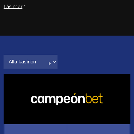
⌄
Läs mer