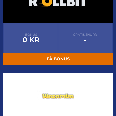
BONUS
GRATIS SNURR
0 KR
-
FÅ BONUS