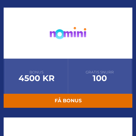
BONUS
GRATIS SNURR
4500 KR
100
FÅ BONUS