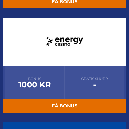
FÅ BONUS
BONUS
GRATIS SNURR
1000 KR
-
FÅ BONUS