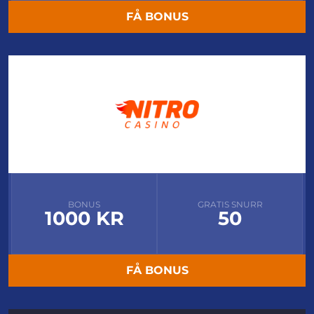
FÅ BONUS
BONUS
GRATIS SNURR
1000 KR
50
FÅ BONUS