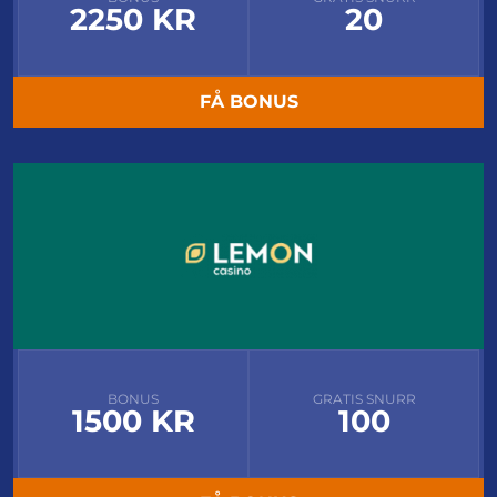
2250 KR
20
FÅ BONUS
BONUS
GRATIS SNURR
1500 KR
100