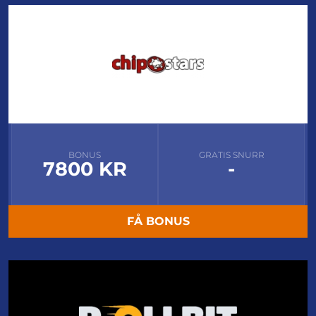
BONUS
GRATIS SNURR
7800 KR
-
FÅ BONUS