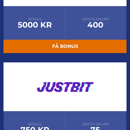
BONUS
GRATIS SNURR
5000 KR
400
FÅ BONUS
BONUS
GRATIS SNURR
750 KR
75