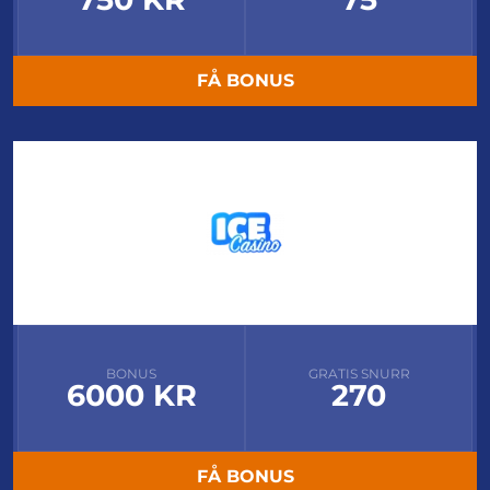
FÅ BONUS
BONUS
GRATIS SNURR
6000 KR
270
FÅ BONUS